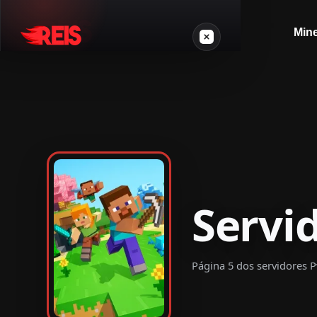
Mine
Minecraft
Outros jogos
VPS Gamer
Servi
Página 5 dos servidores P
Login
Crie seu servidor