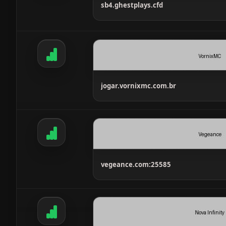
sb4.ghestplays.cfd
jogar.vornixmc.com.br
vegeance.com:25585