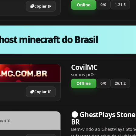
construa, explore, ataque, ou
Online
0/0
1.21.5
Copiar IP
cause o caos. Não há limites, 
censura, só você...
host minecraft do Brasil
CovilMC
somos pr0s
Offline
0/0
26.1.2
Copiar IP
🌑 GhestPlays Stone
BR
Bem-vindo ao GhestPlays Stone