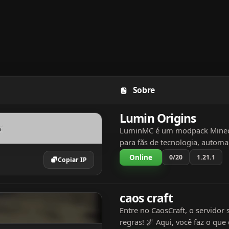
Sobre
idor, resumo e tags
Lumin Origins
LuminMC é um modpack Minecr
para fãs de tecnologia, automa
engenharia! Explore um mundo
Online
0/20
1.21.1
Copiar IP
possibilidades onde as máquin
protagonistas. Desde fábricas..
caos craft
Entre no CaosCraft, o servidor 
regras! 🌌 Aqui, você faz o que 