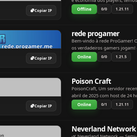
e economia dos players, tem
grande contato com opinioes e
Offline
0/0
1.21.11
Copiar IP
da nossa comunidade, estamos
cada vez mais com aju...
rede progamer
Bem-vindo à rede ProGamer! 
os verdadeiros gamers jogam! 
à parte) Na nossa rede, você po
Online
0/0
1.21.5
Copiar IP
Parkour Kit PvP Capture the Fl
conhecido como CTF)...
Poison Craft
PoisonCraft, Um servidor rece
abril de 2025 com host de 24 h
jogadores bastante frequentes,
Online
0/1
1.21.11
Copiar IP
discord quanto no servidor. Po
facilmente ja...
Neverland Network
🌿 Neverland Network — Semi