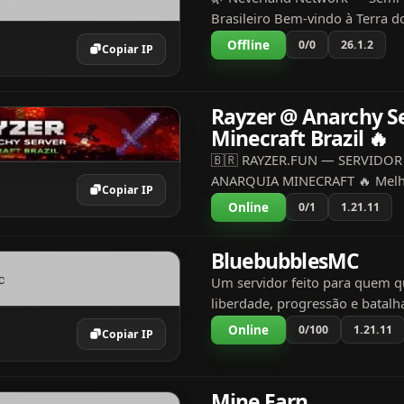
Brasileiro Bem-vindo à Terra d
onde a aventura não tem fim 
Offline
0/0
26.1.2
Copiar IP
nunca reseta. ✦ Semi-Anarqui
mínimas ✦ Economia ativa c...
Rayzer @ Anarchy S
Minecraft Brazil 🔥
🇧🇷 RAYZER.FUN — SERVIDOR
ANARQUIA MINECRAFT 🔥 Melho
Copiar IP
anarquia Brasil • PvP 24/7 • Se
Online
0/1
1.21.11
Raids, destruição, caos total e
recompensas VIP com vantag..
BluebubblesMC
Um servidor feito para quem q
liberdade, progressão e batalh
um só lugar. Aqui você encont
Online
0/100
1.21.11
Copiar IP
mistura única de Semi-Anarqui
MMORPG, criando uma experi..
Mine Earn