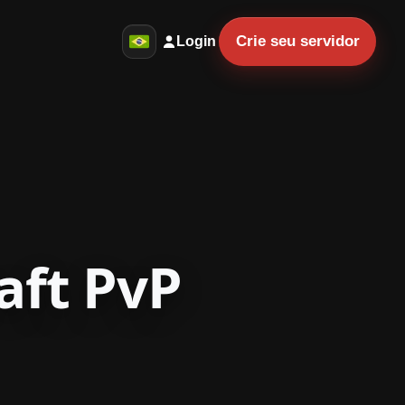
Crie seu servidor
Login
aft PvP