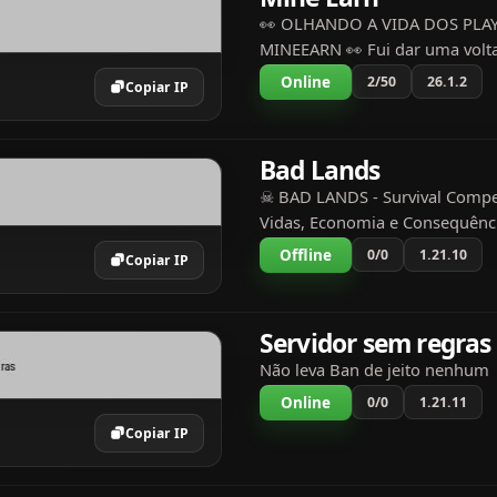
👀 OLHANDO A VIDA DOS PLA
MINEEARN 👀 Fui dar uma volta
servidor e olha o que eu encon
Online
2/50
26.1.2
Copiar IP
Um player montando uma far
Outro construindo uma IGREJA 
Bad Lands
☠ BAD LANDS - Survival Compe
Vidas, Economia e Consequênc
LANDS é um servidor survival c
Offline
0/0
1.21.10
Copiar IP
semi-anárquico e cross-play, c
quem quer um Min...
Servidor sem regras
Não leva Ban de jeito nenhum
Online
0/0
1.21.11
Copiar IP