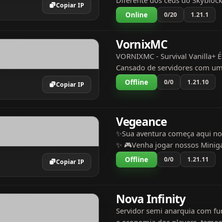
Diferente dos céus do Skyblock
Copiar IP
começa preso dentro da pedra!
Online
0/20
1.21.1
expanda e descubra um mund
subterrâneo cheio de tecnologia
VornixMC
VORNIXMC - Survival Vanilla+
Cansado de servidores com um 
Aqui é PURO MINECRAFT com 
Offline
0/0
1.21.10
Copiar IP
geniais: Economia real - Const
império e negocie como u...
Vegeance
✨Sua aventura começa aqui no
✨ 🎮Venha jogar nossos Minig
Servidores 🎮 Atualmente temo
Offline
0/0
1.21.11
Copiar IP
Semi-Anarquio aberto, entre o
de Desenvolvimento.E...
Nova Infinity
Servidor semi anarquia com fu