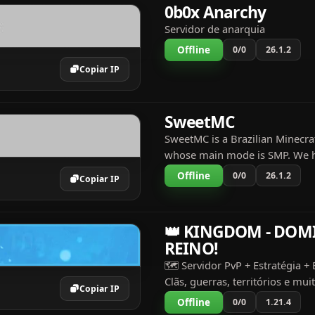
0b0x Anarchy
Servidor de anarquia
Offline
0/0
26.1.2
Copiar IP
SweetMC
SweetMC is a Brazilian Minecraf
whose main mode is SMP. We h
events for you and anyone else 
Offline
0/0
26.1.2
Copiar IP
IP is sweetmc.xyz, and we acce
version of Java a...
👑 KINGDOM - DOM
REINO!
🗺️ Servidor PvP + Estratégia +
Clãs, guerras, territórios e mui
Copiar IP
Sistema de economia ⚔️ Batalh
Offline
0/0
1.21.4
reinos 🏰 Crie sua base, recrute