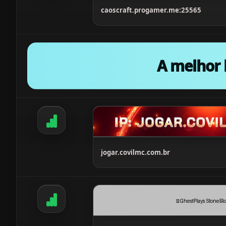
caoscraft.progamer.me:25565
A melhor 
jogar.covilmc.com.br