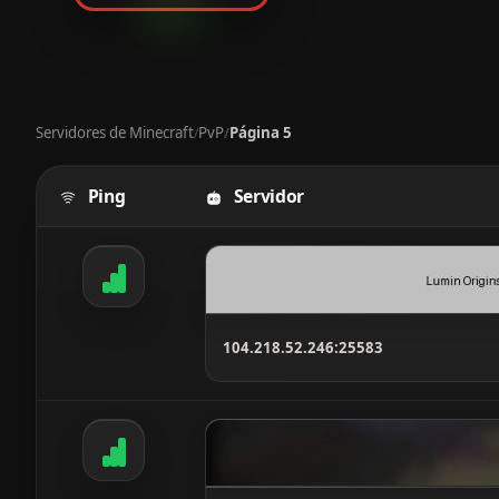
Servidores de Minecraft
PvP
Página 5
/
/
Ping
Servidor
Tabela com servidores Minecraft, mostrando rank, serv
104.218.52.246:25583