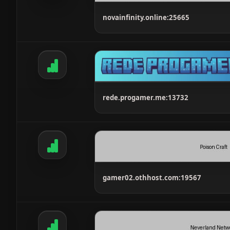
novainfinity.online:25665
rede.progamer.me:13732
gamer02.othhost.com:19567