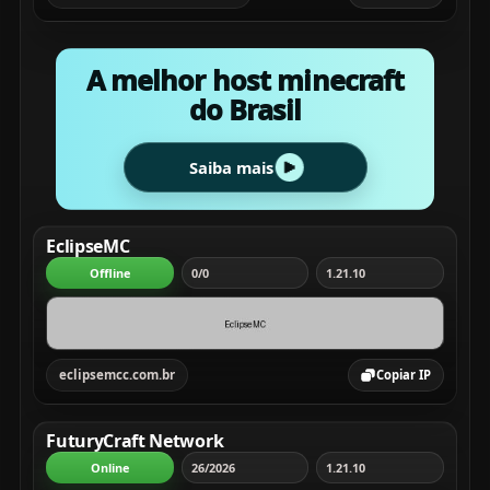
A melhor host minecraft
do Brasil
Saiba mais
EclipseMC
Offline
0/0
1.21.10
eclipsemcc.com.br
Copiar IP
FuturyCraft Network
Online
26/2026
1.21.10