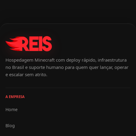
brasileiros ideais para a diversão de todos.
Para quem procura opções fora do Brasil,
incluimos algumas opções também. Se você
está procurando por opções de servidor de
Minecraft survival brasileiro ou não brasileiro e
quer saber tudo sobre cada um dos servers,
aqui está um guia completo para guiar sua
escolha do novo server que irá acompanhar
Hospedagem Minecraft com deploy rápido, infraestrutura
no Brasil e suporte humano para quem quer lançar, operar
suas horas de jogo multiplayer.
e escalar sem atrito.
A EMPRESA
Home
Blog