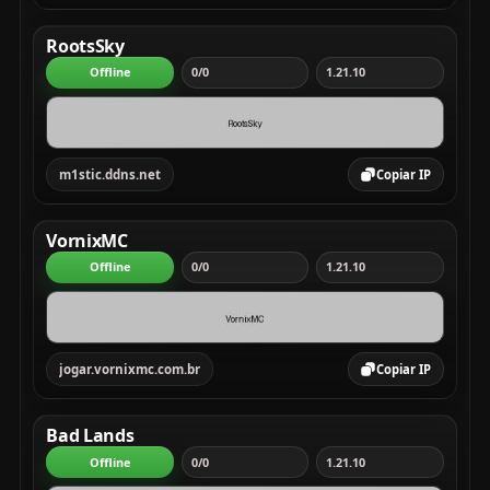
RootsSky
Offline
0/0
1.21.10
m1stic.ddns.net
Copiar IP
VornixMC
Offline
0/0
1.21.10
jogar.vornixmc.com.br
Copiar IP
Bad Lands
Offline
0/0
1.21.10