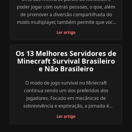
poder jogar com outras pessoas, o que, além
de promover a diversão compartilhada do
modo multiplayer, também permite que você
explore uma diversidade de outros objetivos,
Ler artigo
modos e minigames dentro do jogo através
dos servidores criados por outros jogadores.
Os 13 Melhores Servidores de
Abaixo, reunimos uma lista com os melhores
Minecraft Survival Brasileiro
servidores de Minecraft para você se divertir e
e Não Brasileiro
explorar. Navegue com calma, atente para as
especificações de cada servidor e escolha o
O modo de jogo survival no Minecraft
que parece mais ideal para você e seus
continua sendo um dos preferidos dos
amigos. Para saber mais sobre o servidor que
jogadores. Focado em mecânicas de
você escolher, clique no link indicado do site
sobrevivência e exploração, a jornada é
oficial do server ou explore você mesmo
sempre emocionante. E quando se trata de
através do endereço de IP.
Ler artigo
jogar com os amigos, nada melhor do que
encontrar os servidores de Minecraft survival