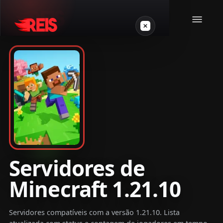
Minecraft
Outros jogos
VPS Gamer
Servidores de
Minecraft 1.21.10
Login
Servidores compatíveis com a versão 1.21.10. Lista
Crie seu servidor