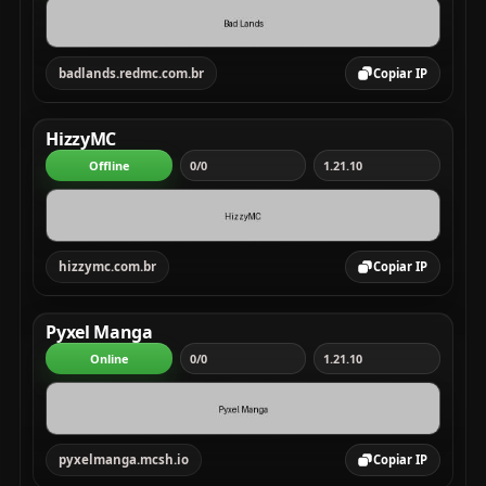
badlands.redmc.com.br
Copiar IP
HizzyMC
Offline
0/0
1.21.10
hizzymc.com.br
Copiar IP
Pyxel Manga
Online
0/0
1.21.10
pyxelmanga.mcsh.io
Copiar IP