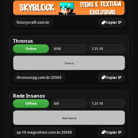
futurycraft.com.br
Copiar IP
Thronus
Online
0/50
1.21.10
thronusrpg.com.br:25565
Copiar IP
Rede Insanos
Offline
0/0
1.21.10
sp-19.magnohost.com.br:25500
Copiar IP