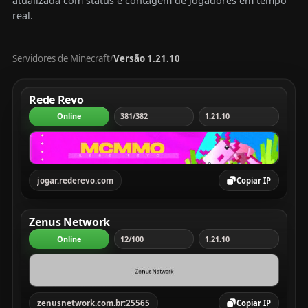
atualizada com status e contagem de jogadores em tempo
real.
Servidores de Minecraft
Versão 1.21.10
/
Tabela com servidores Minecraft, mostrando rank, servi
Rede Revo
Online
381/382
1.21.10
jogar.rederevo.com
Copiar IP
Zenus Network
Online
12/100
1.21.10
zenusnetwork.com.br:25565
Copiar IP