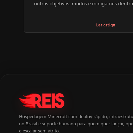
outros objetivos, modos e minigames dentro
servidores criados por outros jogadores. Abai
com os melhores servidores de Minecraft par
Ler artigo
explorar. Navegue com calma, atente para as 
servidor e escolha o que parece mais ideal pa
Para saber mais sobre o servidor que você esc
indicado do site oficial do server ou explore
endereço de IP.
Hospedagem Minecraft com deploy rápido, infraestrut
no Brasil e suporte humano para quem quer lançar, ope
e escalar sem atrito.