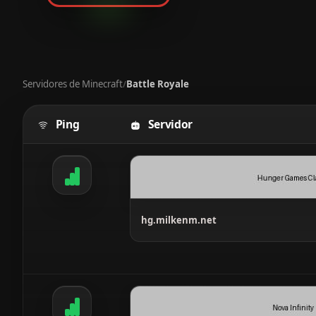
Servidores de Minecraft
Battle Royale
/
Ping
Servidor
Tabela com servidores Minecraft, mostrando rank, serv
hg.milkenm.net