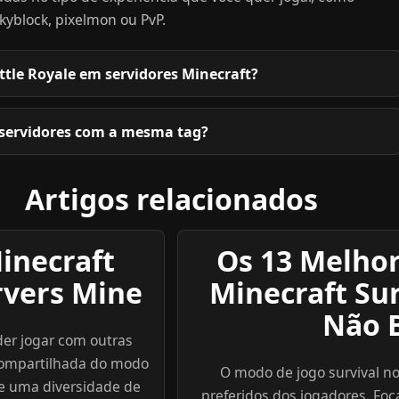
 skyblock, pixelmon ou PvP.
attle Royale em servidores Minecraft?
servidores com a mesma tag?
Artigos relacionados
inecraft
Os 13 Melhor
rvers Mine
Minecraft Sur
Não B
er jogar com outras
 compartilhada do modo
O modo de jogo survival n
e uma diversidade de
preferidos dos jogadores. Fo