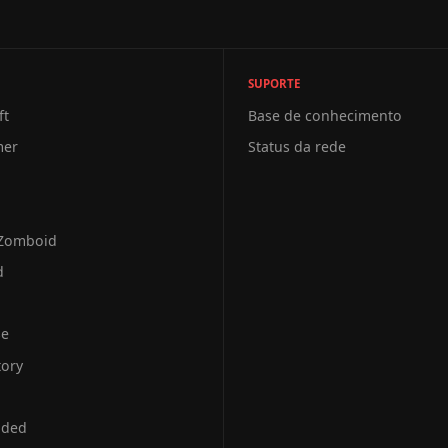
SUPORTE
ft
Base de conhecimento
mer
Status da rede
 Zomboid
d
se
tory
uded