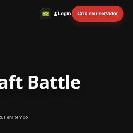
Crie seu servidor
Login
aft Battle
tatus em tempo