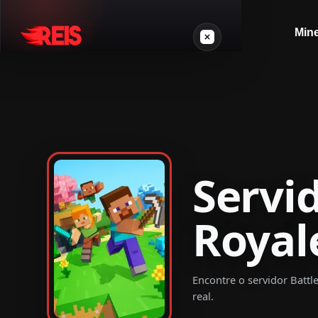
Mine
Minecraft
Outros jogos
Servi
VPS Gamer
Royal
Login
Encontre o servidor Battl
real.
Crie seu servidor