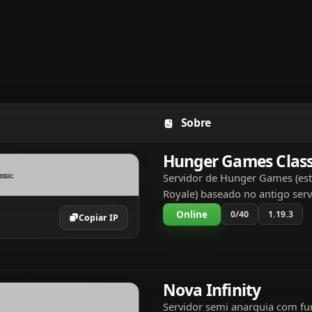
Sobre
idor, resumo e tags
Hunger Games Class
Servidor de Hunger Games (esti
Royale) baseado no antigo serv
Hungergames da 1.5.2. O Serv
Online
0/40
1.19.3
Copiar IP
bastastes semelhanas a esse ser
novos kits e fu...
Nova Infinity
Servidor semi anarquia com fu