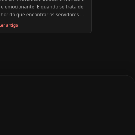
re emocionante. E quando se trata de
hor do que encontrar os servidores de
 ideais para a diversão de todos. Para
Ler artigo
o Brasil, incluimos algumas opções
urando por opções de servidor de
u não brasileiro e quer saber tudo sobre
stá um guia completo para guiar sua
 irá acompanhar suas horas de jogo
ltiplayer.