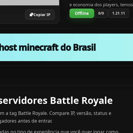
e economia dos players, tem
grande contato com opinioes e
Offline
0/0
1.21.11
Copiar IP
da nossa comunidade, estamos
cada vez mais com aju...
host minecraft do Brasil
servidores Battle Royale
m a tag Battle Royale. Compare IP, versão, status e
adores antes de entrar.
adas no tipo de experiência que você quer jogar, como