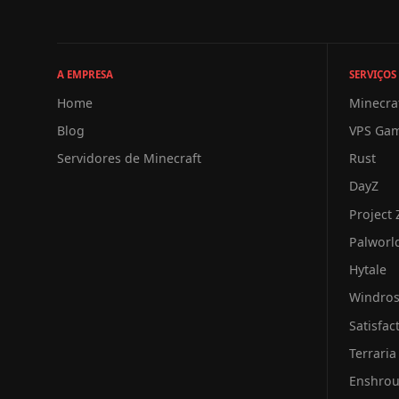
A EMPRESA
SERVIÇOS
Home
Minecra
Blog
VPS Ga
Servidores de Minecraft
Rust
DayZ
Project
Palworl
Hytale
Windro
Satisfac
Terraria
Enshro