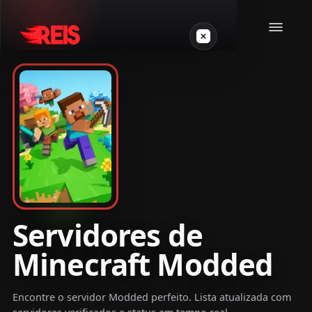
Minecraft
Outros jogos
VPS Gamer
Servidores de
Minecraft Modded
Login
Encontre o servidor Modded perfeito. Lista atualizada com
Crie seu servidor