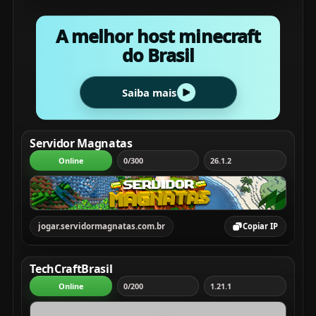
A melhor host minecraft
do Brasil
Saiba mais
Servidor Magnatas
Online
0/300
26.1.2
jogar.servidormagnatas.com.br
Copiar IP
TechCraftBrasil
Online
0/200
1.21.1