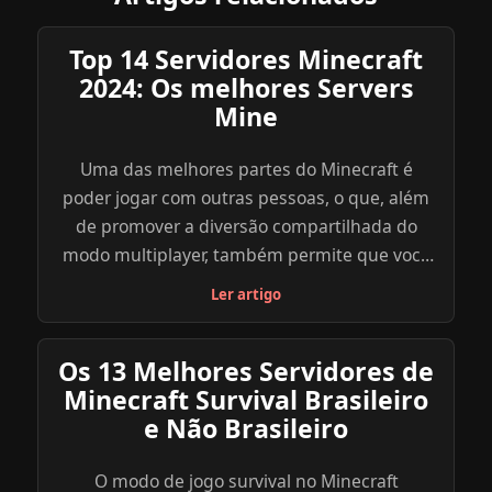
Top 14 Servidores Minecraft
2024: Os melhores Servers
Mine
Uma das melhores partes do Minecraft é
poder jogar com outras pessoas, o que, além
de promover a diversão compartilhada do
modo multiplayer, também permite que você
explore uma diversidade de outros objetivos,
Ler artigo
modos e minigames dentro do jogo através
dos servidores criados por outros jogadores.
Os 13 Melhores Servidores de
Abaixo, reunimos uma lista com os melhores
Minecraft Survival Brasileiro
servidores de Minecraft para você se divertir e
e Não Brasileiro
explorar. Navegue com calma, atente para as
especificações de cada servidor e escolha o
O modo de jogo survival no Minecraft
que parece mais ideal para você e seus