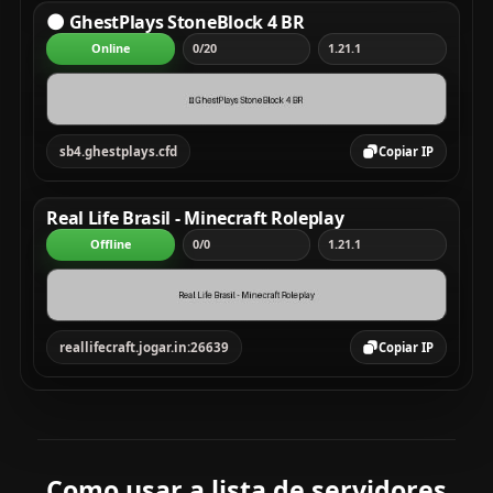
🌑 GhestPlays StoneBlock 4 BR
Online
0/20
1.21.1
sb4.ghestplays.cfd
Copiar IP
Real Life Brasil - Minecraft Roleplay
Offline
0/0
1.21.1
reallifecraft.jogar.in:26639
Copiar IP
Como usar a lista de servidores