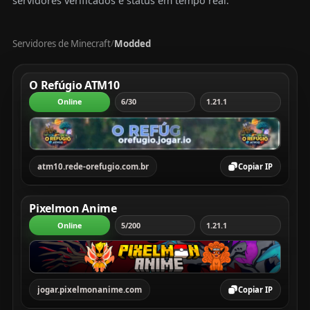
servidores verificados e status em tempo real.
Servidores de Minecraft
Modded
/
Tabela com servidores Minecraft, mostrando rank, servi
O Refúgio ATM10
Online
6/30
1.21.1
atm10.rede-orefugio.com.br
Copiar IP
Pixelmon Anime
Online
5/200
1.21.1
jogar.pixelmonanime.com
Copiar IP