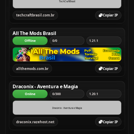
techcraftbrasil.com.br
Copiar IP
All The Mods Brasil
Offline
0/0
1.21.1
allthemods.com.br
Copiar IP
Draconix - Aventura e Magia
Online
0/300
1.20.1
draconix.razehost.net
Copiar IP