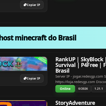
Copiar IP
host minecraft do Brasil
RankUP | SkyBlock 
Survival | P4Free | 
Brasil
Server IP - jogar.redesgp.com S
Copiar IP
https://loja.redesgp.com Disco
https://redesgp.com/discord E
Online
0/2026
1.21.1
todos gostem O server foi feit
dedicação para atendê-los. 1....
StoryAdventure