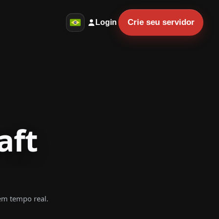
Crie seu servidor
Login
aft
 em tempo real.