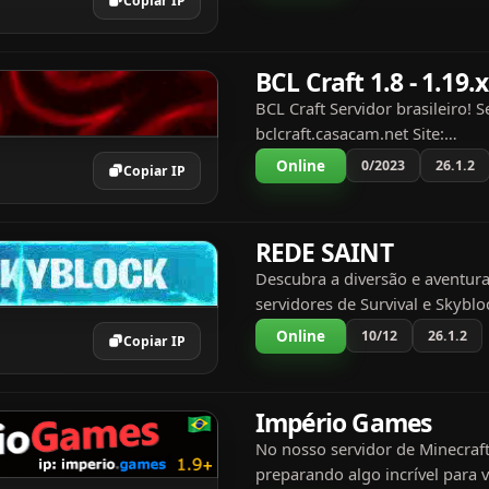
Copiar IP
BCL Craft 1.8 - 1.19.x
BCL Craft Servidor brasileiro! Se
bclcraft.casacam.net Site:
https://bclcraft.casacam.net/h
Online
0/2023
26.1.2
Copiar IP
https://discord.gg/Rurk6GRQY
que todos gostem! O servido...
REDE SAINT
Descubra a diversão e aventur
servidores de Survival e Skyblo
disponíveis da versão 1.8 até a
Online
10/12
26.1.2
Copiar IP
pirata e original, computador (
(bedrock)....
Império Games
No nosso servidor de Minecraf
preparando algo incrível para 