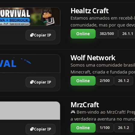
Healtz Craft
Estamos animados em recebê-
comunidade, mas por que devo
comunidade da Healtz Craft? ❖
Online
382/500
26.1.1
Copiar IP
motivos para jogar na Healtz Cr
Atualizações e melhorias...
Wolf Network
Somos uma comunidade brasil
Minecraft, criada e fundada po
RAPHAEL599, como um servido
Online
2/500
26.1.2
Copiar IP
RPG e corridas. Hoje somos u
focada em trazer o melhor dos
MrzCraft
🎮 Bem-vindo ao MrzCraft! Pre
a verdadeira aventura no mun
Minecraft! 🌍 Modos de Jogo Di
Online
1/100
26.1.2
Copiar IP
Survival: Sobreviva, evolua e c