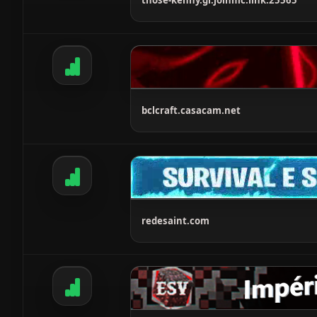
those-kenny.gl.joinmc.link:25565
bclcraft.casacam.net
redesaint.com