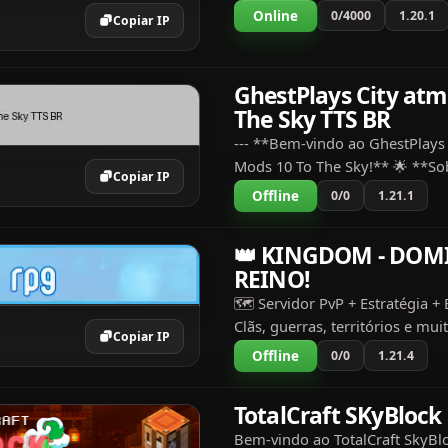
SkyBlock - Ilhas no Céu: Const
Online
0/4000
1.20.1
Copiar IP
próprias ilhas no céu! Cada jog
ilha protegida, sem...
GhestPlays City atm
The Sky TTS BR
--- **Bem-vindo ao GhestPlays C
Mods 10 To The Sky!** 🌟 **So
Copiar IP
Servidor:** Embarque em uma 
Offline
0/0
1.21.1
sobrevivência nos céus com o 
servidor "All The Mods 10...
👑 KINGDOM - DOM
REINO!
🗺️ Servidor PvP + Estratégia +
Clãs, guerras, territórios e mui
Copiar IP
Sistema de economia ⚔️ Batalh
Offline
0/0
1.21.4
reinos 🏰 Crie sua base, recrute
conquiste...
TotalCraft SKyBlock
Bem-vindo ao TotalCraft SkyBl