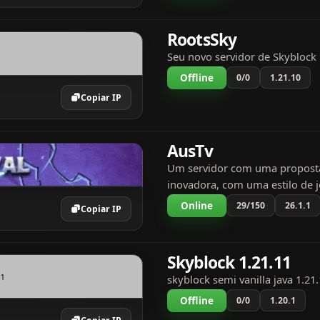
império com amigo...
RootsSky
Seu novo servidor de Skyblock
Offline
0/0
1.21.10
Copiar IP
AusTv
Um servidor com uma proposta
inovadora, com uma estilo de 
totalmente voltado para os pla
Online
29/150
26.1.1
Copiar IP
busca atrair diversos públicos 
Uma nova experiência de...
Skyblock 1.21.11
skyblock semi vanilla java 1.21
Offline
0/0
1.20.1