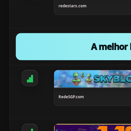
redestars.com
A melhor 
RedeSGP.com