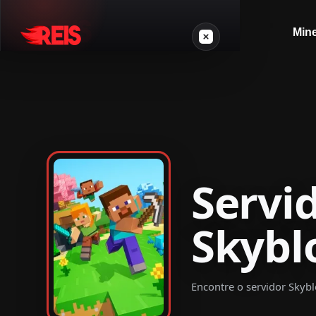
Mine
Minecraft
Outros jogos
VPS Gamer
Servi
Skybl
Login
Encontre o servidor Skybl
Crie seu servidor