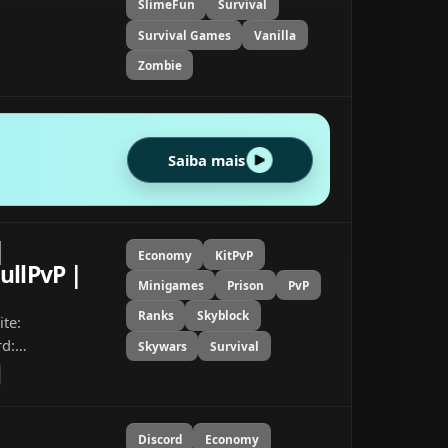
SlimeFun
Survival
Survival Games
Vanilla
Zombie
Saiba mais
|
Economy
KitPvP
FullPvP |
Minigames
Prison
PvP
Ranks
Skyblock
ite:
rd:
Skywars
Survival
spero que
o com muita
Discord
Economy