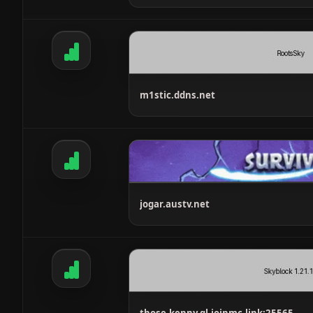
m1stic.ddns.net
jogar.austv.net