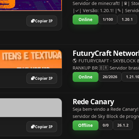
Servidor de minecraft! |♛| St
|✓| Versão: 1.20.1! |✎| Servid
minecraft mais completo! |✎| Su
Online
1/100
1.20.1
Copiar IP
SkyBlock, modo Criativo para 
de construir! |✎|...
FuturyCraft Networ
🌎 FUTURYCRAFT - SKYBLOCK 
RANKUP BR 🇧🇷 Servidor brasil
todos os dias! 💸 Faça dinheiro
Online
26/2026
1.21.1
Copiar IP
rápido 🏆 Dispute torneios e vi
Atualizações constant...
Rede Canary
Seja bem-vindo a Rede Canary
servidor de Sky Block de prog
contínua, oferecendo diversos 
Offline
0/0
26.1.2
Copiar IP
aventuras para os nossos joga
Minions, Habilidades, C...