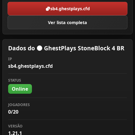
sb4.ghestplays.cfd
Ver lista completa
Dados do 🌑 GhestPlays StoneBlock 4 BR
IP
sb4.ghestplays.cfd
STATUS
Online
JOGADORES
0/20
VERSÃO
1.21.1