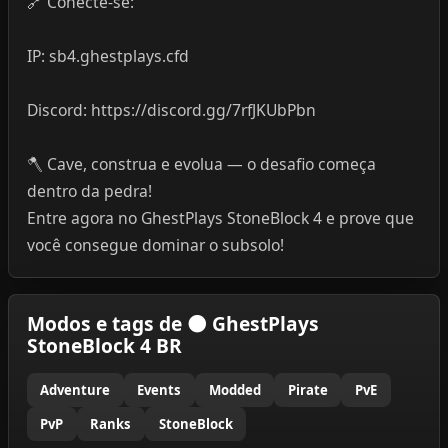
🔗 Conecte-se:
IP: sb4.ghestplays.cfd
Discord: https://discord.gg/7rfJKUbPbn
🪓 Cave, construa e evolua — o desafio começa
dentro da pedra!
Entre agora no GhestPlays StoneBlock 4 e prove que
você consegue dominar o subsolo!
Modos e tags de 🌑 GhestPlays
StoneBlock 4 BR
Adventure
Events
Modded
Pirate
PvE
PvP
Ranks
StoneBlock