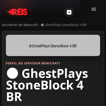
Servidores de Minecraft
🌑 GhestPlays StoneBlock 4 BR
Minecraft
Outros jogos
VPS Gamer
PERFIL DO SERVIDOR MINECRAFT
🌑 GhestPlays
StoneBlock 4
BR
Login
Crie seu servidor