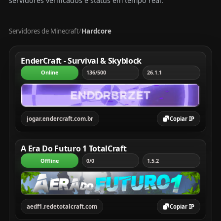
servidores verificados e status em tempo real.
Servidores de Minecraft
Hardcore
/
Tabela com servidores Minecraft, mostrando rank, servi
EnderCraft - Survival & Skyblock
Online
136/500
26.1.1
jogar.endercraft.com.br
Copiar IP
A Era Do Futuro 1 TotalCraft
Offline
0/0
1.5.2
aedf1.redetotalcraft.com
Copiar IP