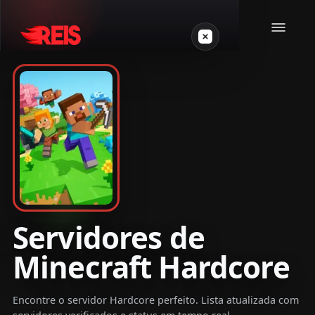
Minecraft
Outros jogos
VPS Gamer
Servidores de
Minecraft Hardcore
Login
Encontre o servidor Hardcore perfeito. Lista atualizada com
Crie seu servidor