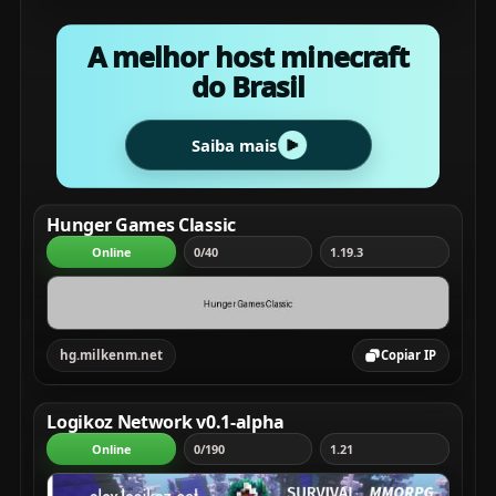
A melhor host minecraft
do Brasil
Saiba mais
Hunger Games Classic
Online
0/40
1.19.3
hg.milkenm.net
Copiar IP
Logikoz Network v0.1-alpha
Online
0/190
1.21