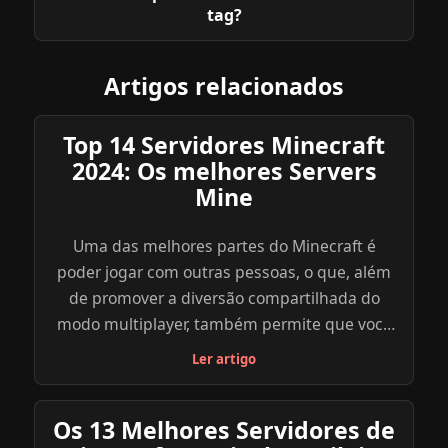
tag?
Artigos relacionados
Top 14 Servidores Minecraft
2024: Os melhores Servers
Mine
Uma das melhores partes do Minecraft é
poder jogar com outras pessoas, o que, além
de promover a diversão compartilhada do
modo multiplayer, também permite que você
explore uma diversidade de outros objetivos,
Ler artigo
modos e minigames dentro do jogo através
dos servidores criados por outros jogadores.
Os 13 Melhores Servidores de
Abaixo, reunimos uma lista com os melhores