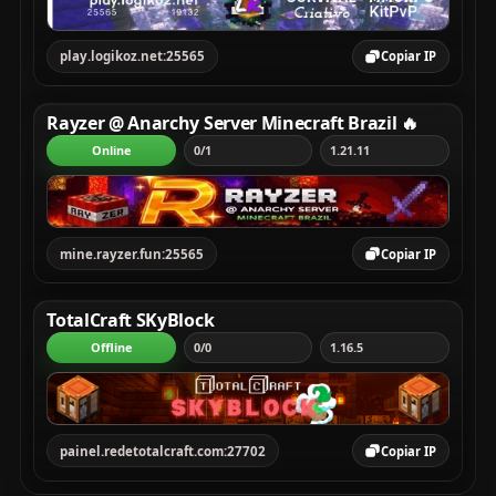
play.logikoz.net:25565
Copiar IP
Rayzer @ Anarchy Server Minecraft Brazil 🔥
Online
0/1
1.21.11
mine.rayzer.fun:25565
Copiar IP
TotalCraft SKyBlock
Offline
0/0
1.16.5
painel.redetotalcraft.com:27702
Copiar IP