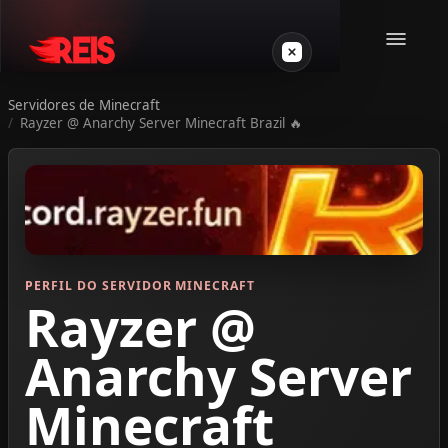
Servidores de Minecraft
Rayzer @ Anarchy Server Minecraft Brazil 🔥
Minecraft
Outros jogos
VPS Gamer
PERFIL DO SERVIDOR MINECRAFT
Rayzer @
Anarchy Server
Login
Minecraft
Crie seu servidor