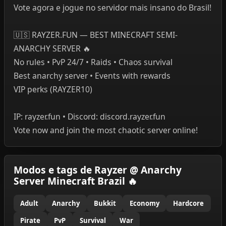
Vote agora e jogue no servidor mais insano do Brasil!
🇺🇸 RAYZER.FUN — BEST MINECRAFT SEMI-
ANARCHY SERVER 🔥
No rules • PvP 24/7 • Raids • Chaos survival
Best anarchy server • Events with rewards
VIP perks (RAYZER10)
IP: rayzer.fun • Discord: discord.rayzer.fun
Vote now and join the most chaotic server online!
Modos e tags de Rayzer @ Anarchy
Server Minecraft Brazil 🔥
Adult
Anarchy
Bukkit
Economy
Hardcore
Pirate
PvP
Survival
War