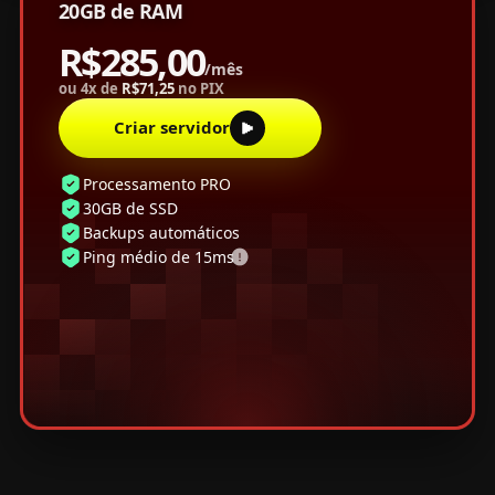
20GB de RAM
R$285,00
/mês
ou 4x de
R$71,25
no PIX
Criar servidor
Processamento PRO
30GB de SSD
Backups automáticos
Ping médio de 15ms