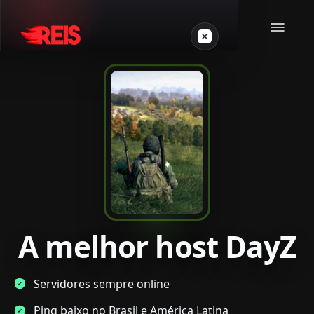
Minecraft
Outros jogos
VPS Gamer
A melhor host DayZ
Login
Servidores sempre online
Crie seu servidor
Ping baixo no Brasil e América Latina