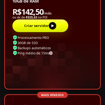
10GB de RAM
R$142,50
/mês
ou 4x de
R$35,63
no PIX
Criar servidor
Processamento PRO
30GB de SSD
Backups automáticos
Ping médio de 15ms
MAIS VENDIDO