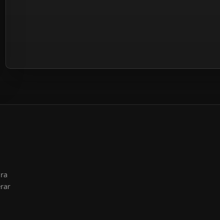
ura
rar