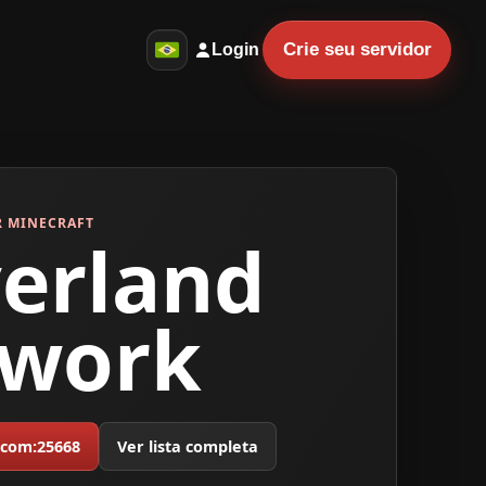
Crie seu servidor
Login
R MINECRAFT
erland
work
.com:25668
Ver lista completa