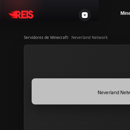
Mine
Servidores de Minecraft
Neverland Network
Minecraft
Outros jogos
VPS Gamer
Login
Crie seu servidor