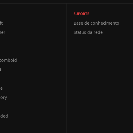
SUPORTE
ft
Base de conhecimento
mer
Status da rede
 Zomboid
d
se
tory
uded