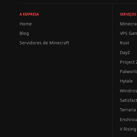
A EMPRESA
SERVIÇOS
Home
Minecra
Blog
VPS Ga
Servidores de Minecraft
Rust
DayZ
Project
Palworl
Hytale
Windro
Satisfac
Terraria
Enshro
V Rising