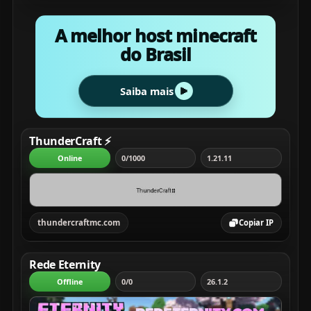
A melhor host minecraft
do Brasil
Saiba mais
ThunderCraft ⚡
Online
0/1000
1.21.11
thundercraftmc.com
Copiar IP
Rede Eternity
Offline
0/0
26.1.2