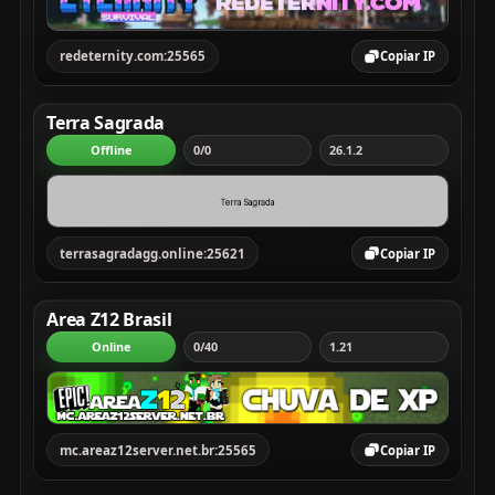
redeternity.com:25565
Copiar IP
Terra Sagrada
Offline
0/0
26.1.2
terrasagradagg.online:25621
Copiar IP
Area Z12 Brasil
Online
0/40
1.21
mc.areaz12server.net.br:25565
Copiar IP