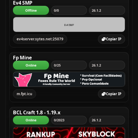
Ev4 SMP
Offline
0/0
26.1.2
ev4server.sytes.net:25079
Copiar IP
Fp Mine
Online
0/25
26.1.2
m.fpt.icu
Copiar IP
BCL Craft 1.8 - 1.19.x
Online
0/2023
26.1.2