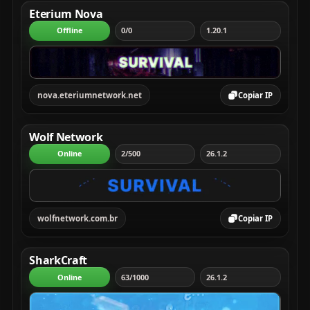
Eterium Nova
Offline
0/0
1.20.1
nova.eteriumnetwork.net
Copiar IP
Wolf Network
Online
2/500
26.1.2
wolfnetwork.com.br
Copiar IP
SharkCraft
Online
63/1000
26.1.2