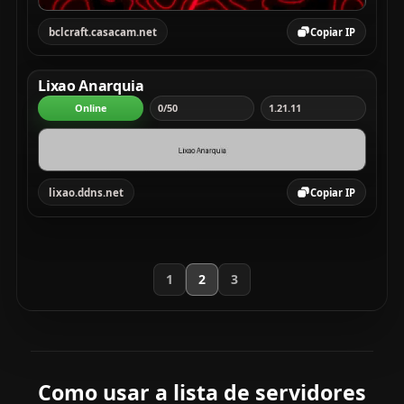
bclcraft.casacam.net
Copiar IP
Lixao Anarquia
Online
0/50
1.21.11
lixao.ddns.net
Copiar IP
1
2
3
Como usar a lista de servidores