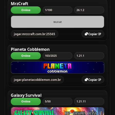
MrzCraft
Online
1/100
26.1.2
jogar.mrzcraft.com.br:25565
Copiar IP
Planeta Cobblemon
Online
103/2025
1.21.1
jogar.planetacobblemon.com.br
Copiar IP
Galaxy Survival
Online
5/50
1.21.11