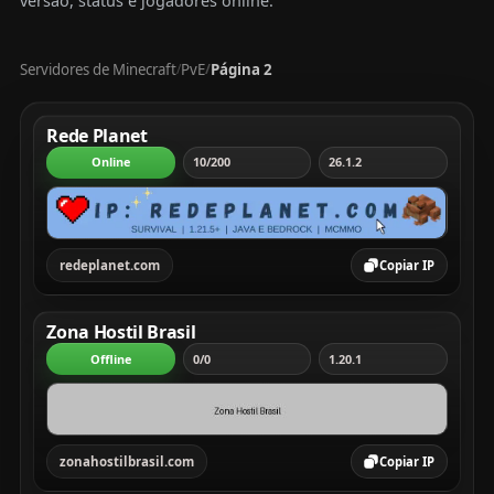
versão, status e jogadores online.
Servidores de Minecraft
PvE
Página 2
/
/
Tabela com servidores Minecraft, mostrando rank, servi
Rede Planet
Online
10/200
26.1.2
redeplanet.com
Copiar IP
Zona Hostil Brasil
Offline
0/0
1.20.1
zonahostilbrasil.com
Copiar IP