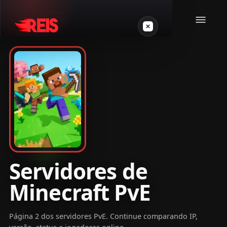
Minecraft
Outros jogos
VPS Gamer
Servidores de
Minecraft PvE
Login
Página 2 dos servidores PvE. Continue comparando IP,
Crie seu servidor