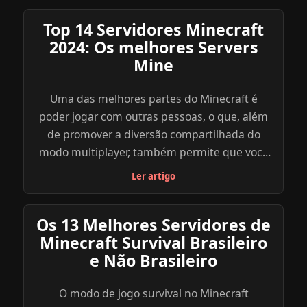
Top 14 Servidores Minecraft
2024: Os melhores Servers
Mine
Uma das melhores partes do Minecraft é
poder jogar com outras pessoas, o que, além
de promover a diversão compartilhada do
modo multiplayer, também permite que você
explore uma diversidade de outros objetivos,
Ler artigo
modos e minigames dentro do jogo através
dos servidores criados por outros jogadores.
Os 13 Melhores Servidores de
Abaixo, reunimos uma lista com os melhores
Minecraft Survival Brasileiro
servidores de Minecraft para você se divertir e
e Não Brasileiro
explorar. Navegue com calma, atente para as
especificações de cada servidor e escolha o
O modo de jogo survival no Minecraft
que parece mais ideal para você e seus