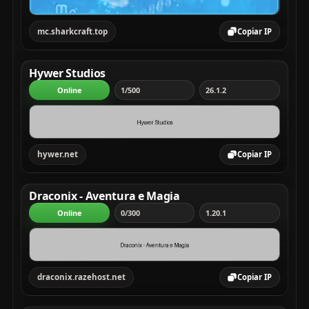
mc.sharkcraft.top
Copiar IP
Hywer Studios
Online
1/500
26.1.2
hywer.net
Copiar IP
Draconix - Aventura e Magia
Online
0/300
1.20.1
draconix.razehost.net
Copiar IP