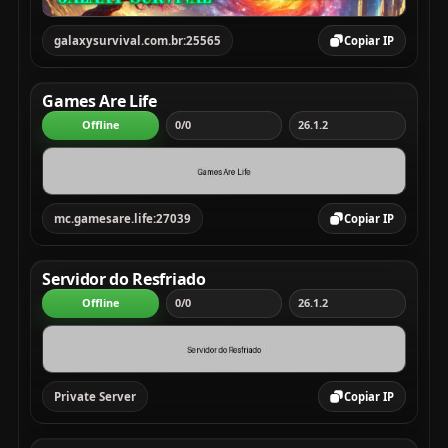
galaxysurvival.com.br:25565
Copiar IP
Games Are Life
Offline
0/0
26.1.2
mc.gamesare.life:27039
Copiar IP
Servidor do Resfriado
Offline
0/0
26.1.2
Private Server
Copiar IP