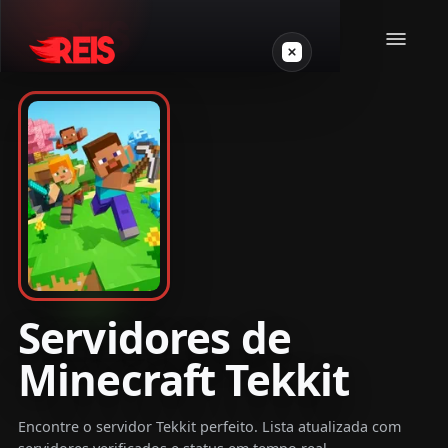
Minecraft
Outros jogos
VPS Gamer
Servidores de
Minecraft Tekkit
Login
Encontre o servidor Tekkit perfeito. Lista atualizada com
Crie seu servidor