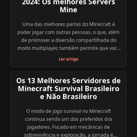
2024: Os melhores Servers
Mine
Uma das melhores partes do Minecraft é
poder jogar com outras pessoas, o que, além
de promover a diversão compartilhada do
modo multiplayer, também permite que você
explore uma diversidade de outros objetivos,
Ler artigo
modos e minigames dentro do jogo através
dos servidores criados por outros jogadores.
Os 13 Melhores Servidores de
Abaixo, reunimos uma lista com os melhores
Minecraft Survival Brasileiro
servidores de Minecraft para você se divertir e
e Não Brasileiro
explorar. Navegue com calma, atente para as
especificações de cada servidor e escolha o
O modo de jogo survival no Minecraft
que parece mais ideal para você e seus
continua sendo um dos preferidos dos
amigos. Para saber mais sobre o servidor que
jogadores. Focado em mecânicas de
você escolher, clique no link indicado do site
sobrevivência e exploração, a jornada é
oficial do server ou explore você mesmo