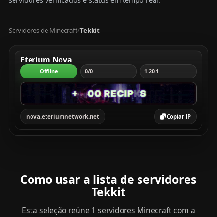
servidores verificados e status em tempo real.
Servidores de Minecraft
Tekkit
/
Tabela com servidores Minecraft, mostrando rank, servi
Eterium Nova
Offline
0/0
1.20.1
nova.eteriumnetwork.net
Copiar IP
Como usar a lista de servidores
Tekkit
Esta seleção reúne 1 servidores Minecraft com a