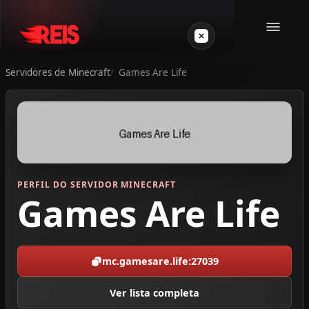
Servidores de Minecraft
Games Are Life
Minecraft
Outros jogos
VPS Gamer
PERFIL DO SERVIDOR MINECRAFT
Games Are Life
mc.gamesare.life:27039
Login
Ver lista completa
Crie seu servidor