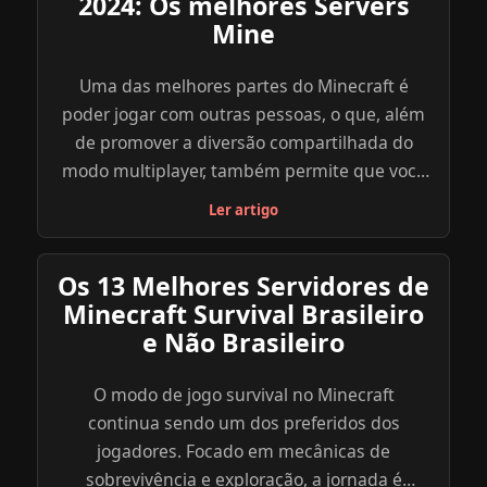
2024: Os melhores Servers
Mine
Uma das melhores partes do Minecraft é
poder jogar com outras pessoas, o que, além
de promover a diversão compartilhada do
modo multiplayer, também permite que você
explore uma diversidade de outros objetivos,
Ler artigo
modos e minigames dentro do jogo através
dos servidores criados por outros jogadores.
Os 13 Melhores Servidores de
Abaixo, reunimos uma lista com os melhores
Minecraft Survival Brasileiro
servidores de Minecraft para você se divertir e
e Não Brasileiro
explorar. Navegue com calma, atente para as
especificações de cada servidor e escolha o
O modo de jogo survival no Minecraft
que parece mais ideal para você e seus
continua sendo um dos preferidos dos
amigos. Para saber mais sobre o servidor que
jogadores. Focado em mecânicas de
você escolher, clique no link indicado do site
sobrevivência e exploração, a jornada é
oficial do server ou explore você mesmo