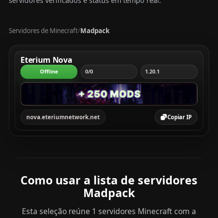
servidores verificados e status em tempo real.
Servidores de Minecraft
Madpack
/
Tabela com servidores Minecraft, mostrando rank, servi
Eterium Nova
Offline
0/0
1.20.1
nova.eteriumnetwork.net
Copiar IP
Como usar a lista de servidores
Madpack
Esta seleção reúne 1 servidores Minecraft com a