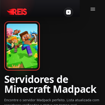
Minecraft
Outros jogos
VPS Gamer
Servidores de
Minecraft Madpack
Login
Encontre o servidor Madpack perfeito. Lista atualizada com
Crie seu servidor