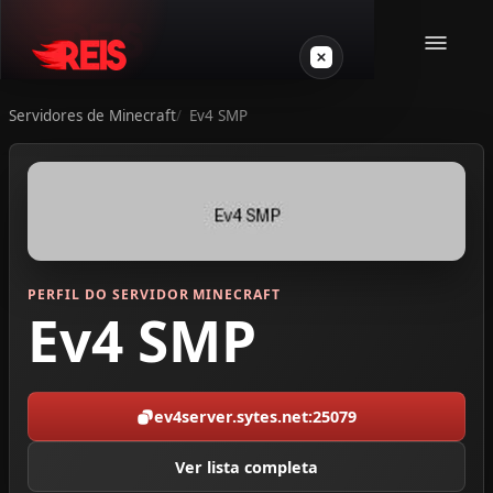
Servidores de Minecraft
Ev4 SMP
Minecraft
Outros jogos
VPS Gamer
PERFIL DO SERVIDOR MINECRAFT
Ev4 SMP
ev4server.sytes.net:25079
Login
Ver lista completa
Crie seu servidor