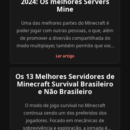
2024: Os melhores Servers
Mine
Uma das melhores partes do Minecraft é
poder jogar com outras pessoas, o que, além
de promover a diversão compartilhada do
modo multiplayer, também permite que você
explore uma diversidade de outros objetivos,
Ler artigo
modos e minigames dentro do jogo através
dos servidores criados por outros jogadores.
Os 13 Melhores Servidores de
Abaixo, reunimos uma lista com os melhores
Minecraft Survival Brasileiro
servidores de Minecraft para você se divertir e
e Não Brasileiro
explorar. Navegue com calma, atente para as
especificações de cada servidor e escolha o
O modo de jogo survival no Minecraft
que parece mais ideal para você e seus
continua sendo um dos preferidos dos
amigos. Para saber mais sobre o servidor que
jogadores. Focado em mecânicas de
você escolher, clique no link indicado do site
sobrevivência e exploração, a jornada é
oficial do server ou explore você mesmo