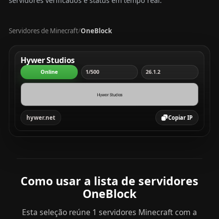
servidores verificados e status em tempo real.
Servidores de Minecraft
OneBlock
/
Tabela com servidores Minecraft, mostrando rank, servi
Hywer Studios
Online
1/500
26.1.2
hywer.net
Copiar IP
Como usar a lista de servidores
OneBlock
Esta seleção reúne 1 servidores Minecraft com a