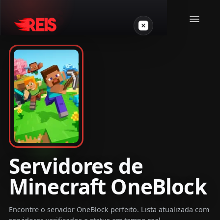
Minecraft
Outros jogos
VPS Gamer
Servidores de
Minecraft OneBlock
Login
Encontre o servidor OneBlock perfeito. Lista atualizada com
Crie seu servidor