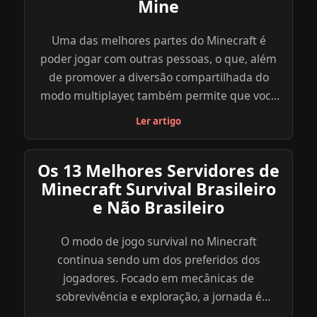
Mine
Uma das melhores partes do Minecraft é
poder jogar com outras pessoas, o que, além
de promover a diversão compartilhada do
modo multiplayer, também permite que você
explore uma diversidade de outros objetivos,
Ler artigo
modos e minigames dentro do jogo através
dos servidores criados por outros jogadores.
Os 13 Melhores Servidores de
Abaixo, reunimos uma lista com os melhores
Minecraft Survival Brasileiro
servidores de Minecraft para você se divertir e
e Não Brasileiro
explorar. Navegue com calma, atente para as
especificações de cada servidor e escolha o
O modo de jogo survival no Minecraft
que parece mais ideal para você e seus
continua sendo um dos preferidos dos
amigos. Para saber mais sobre o servidor que
jogadores. Focado em mecânicas de
você escolher, clique no link indicado do site
sobrevivência e exploração, a jornada é
oficial do server ou explore você mesmo
sempre emocionante. E quando se trata de
através do endereço de IP.