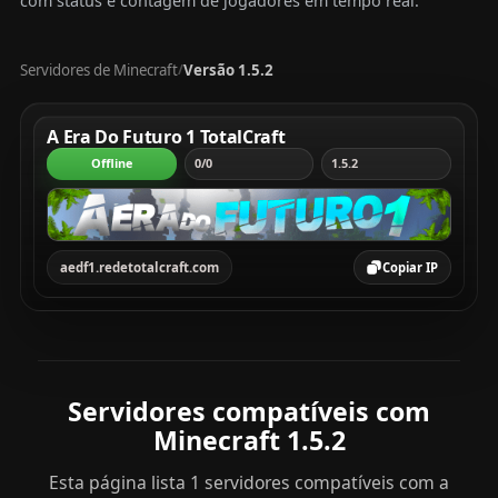
com status e contagem de jogadores em tempo real.
Servidores de Minecraft
Versão 1.5.2
/
Tabela com servidores Minecraft, mostrando rank, servi
A Era Do Futuro 1 TotalCraft
Offline
0/0
1.5.2
aedf1.redetotalcraft.com
Copiar IP
Servidores compatíveis com
Minecraft 1.5.2
Esta página lista 1 servidores compatíveis com a