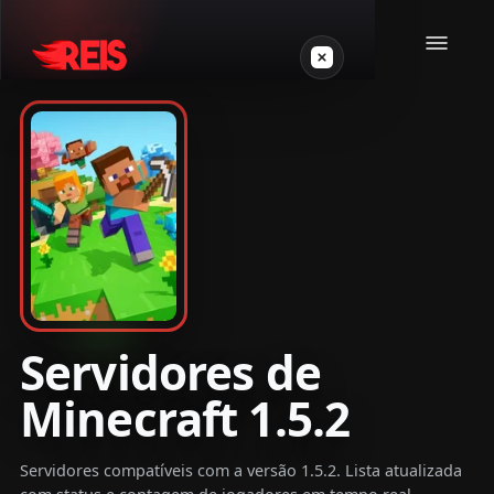
Minecraft
Outros jogos
VPS Gamer
Servidores de
Minecraft 1.5.2
Login
Servidores compatíveis com a versão 1.5.2. Lista atualizada
Crie seu servidor