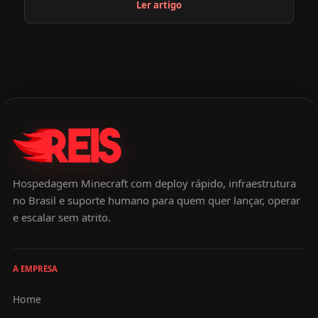
Ler artigo
jogar com os amigos, nada melhor do que
encontrar os servidores de Minecraft survival
brasileiros ideais para a diversão de todos.
Para quem procura opções fora do Brasil,
incluimos algumas opções também. Se você
está procurando por opções de servidor de
Minecraft survival brasileiro ou não brasileiro e
quer saber tudo sobre cada um dos servers,
aqui está um guia completo para guiar sua
escolha do novo server que irá acompanhar
Hospedagem Minecraft com deploy rápido, infraestrutura
no Brasil e suporte humano para quem quer lançar, operar
suas horas de jogo multiplayer.
e escalar sem atrito.
A EMPRESA
Home