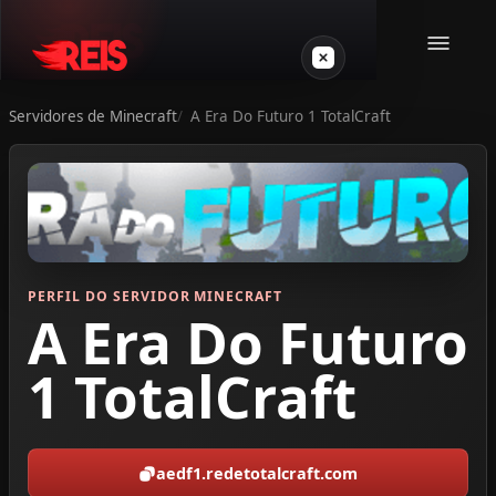
Servidores de Minecraft
A Era Do Futuro 1 TotalCraft
Minecraft
Outros jogos
VPS Gamer
PERFIL DO SERVIDOR MINECRAFT
A Era Do Futuro
1 TotalCraft
Login
aedf1.redetotalcraft.com
Crie seu servidor