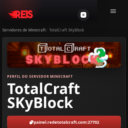
Servidores de Minecraft
TotalCraft SKyBlock
Minecraft
Outros jogos
VPS Gamer
PERFIL DO SERVIDOR MINECRAFT
TotalCraft
SKyBlock
Login
painel.redetotalcraft.com:27702
Crie seu servidor