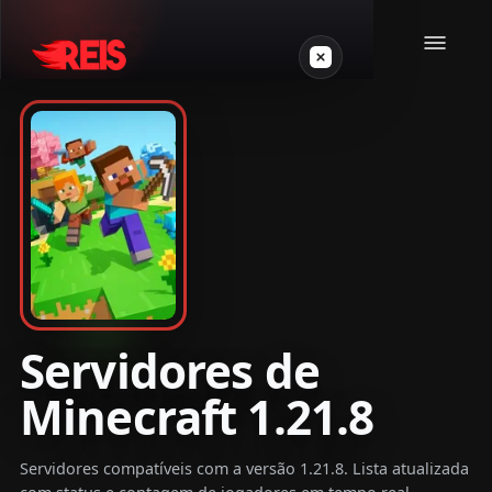
Minecraft
Outros jogos
VPS Gamer
Servidores de
Minecraft 1.21.8
Login
Servidores compatíveis com a versão 1.21.8. Lista atualizada
Crie seu servidor