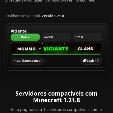
com status e contagem de jogadores em tempo real.
Servidores de Minecraft
Versão 1.21.8
/
Tabela com servidores Minecraft, mostrando rank, servi
Viciante
Online
42/300
1.21.8
mp.viciante.com.br
Copiar IP
Servidores compatíveis com
Minecraft 1.21.8
Esta página lista 1 servidores compatíveis com a