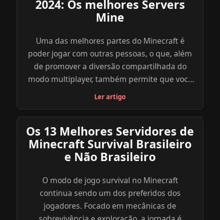
2024: Os melhores Servers
Mine
Uma das melhores partes do Minecraft é
poder jogar com outras pessoas, o que, além
de promover a diversão compartilhada do
modo multiplayer, também permite que você
explore uma diversidade de outros objetivos,
Ler artigo
modos e minigames dentro do jogo através
dos servidores criados por outros jogadores.
Os 13 Melhores Servidores de
Abaixo, reunimos uma lista com os melhores
Minecraft Survival Brasileiro
servidores de Minecraft para você se divertir e
e Não Brasileiro
explorar. Navegue com calma, atente para as
especificações de cada servidor e escolha o
O modo de jogo survival no Minecraft
que parece mais ideal para você e seus
continua sendo um dos preferidos dos
amigos. Para saber mais sobre o servidor que
jogadores. Focado em mecânicas de
você escolher, clique no link indicado do site
sobrevivência e exploração, a jornada é
oficial do server ou explore você mesmo