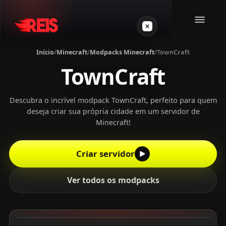
Início
/
Minecraft
/
Modpacks Minecraft
/
TownCraft
TownCraft
Minecraft
Outros jogos
Descubra o incrível modpack TownCraft, perfeito para quem
deseja criar sua própria cidade em um servidor de
Minecraft!
VPS Gamer
Criar servidor
Ver todos os modpacks
Login
Crie seu servidor