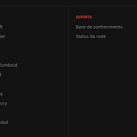
SUPORTE
ft
Base de conhecimento
mer
Status da rede
 Zomboid
d
se
tory
uded