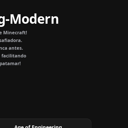
eg-Modern
 Minecraft!
safiadora.
nca antes.
facilitando
 patamar!
Age of Engineering