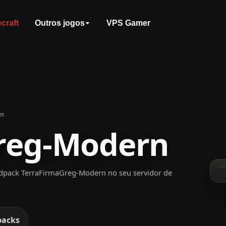
craft
Outros jogos
VPS Gamer
rn
reg-Modern
pack TerraFirmaGreg-Modern no seu servidor de
packs