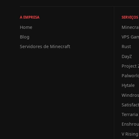
A EMPRESA
SERVIÇOS
Home
Minecra
Blog
VPS Ga
Servidores de Minecraft
Rust
DayZ
Project
Palworl
Hytale
Windro
Satisfac
Terraria
Enshro
V Rising