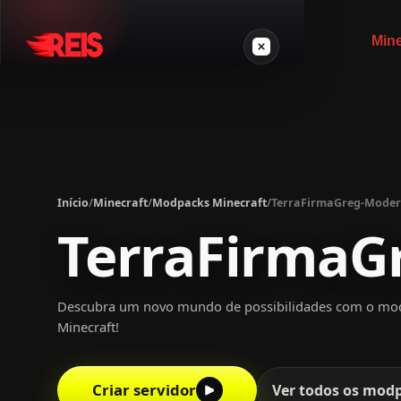
Mine
Minecraft
Outros jogos
Início
/
Minecraft
/
Modpacks Minecraft
/
TerraFirmaGreg-Mode
VPS Gamer
TerraFirmaG
Descubra um novo mundo de possibilidades com o mod
Minecraft!
Login
Crie seu servidor
Criar servidor
Ver todos os mod