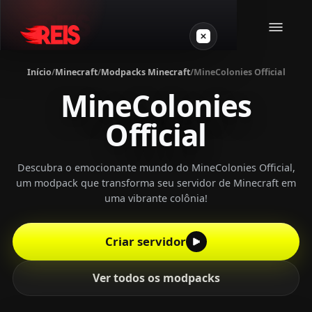
Início
/
Minecraft
/
Modpacks Minecraft
/
MineColonies Official
MineColonies
Minecraft
Official
Outros jogos
Descubra o emocionante mundo do MineColonies Official,
VPS Gamer
um modpack que transforma seu servidor de Minecraft em
uma vibrante colônia!
Criar servidor
Login
Ver todos os modpacks
Crie seu servidor