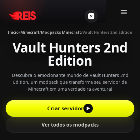
Início
/
Minecraft
/
Modpacks Minecraft
/
Vault Hunters 2nd Edition
Vault Hunters 2nd
Minecraft
Edition
Outros jogos
Descubra o emocionante mundo de Vault Hunters 2nd
VPS Gamer
Edition, um modpack que transforma seu servidor de
Minecraft em uma verdadeira aventura!
Criar servidor
Login
Ver todos os modpacks
Crie seu servidor