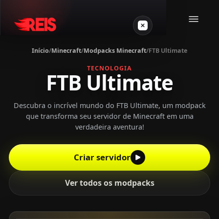
Início
/
Minecraft
/
Modpacks Minecraft
/
FTB Ultimate
Minecraft
TECNOLOGIA
FTB Ultimate
Outros jogos
Descubra o incrível mundo do FTB Ultimate, um modpack
que transforma seu servidor de Minecraft em uma
VPS Gamer
verdadeira aventura!
Criar servidor
Ver todos os modpacks
Login
Crie seu servidor