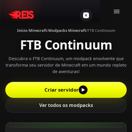
Início
/
Minecraft
/
Modpacks Minecraft
/
FTB Continuum
FTB Continuum
Minecraft
Outros jogos
Descubra o FTB Continuum, um modpack envolvente que
transforma seu servidor de Minecraft em um mundo repleto
de aventuras!
VPS Gamer
Criar servidor
Ver todos os modpacks
Login
Crie seu servidor