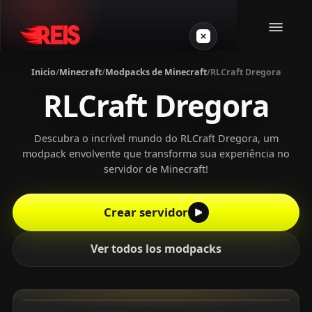
Inicio
/
Minecraft
/
Modpacks de Minecraft
/
RLCraft Dregora
RLCraft Dregora
Minecraft
Otros juegos
Descubra o incrível mundo do RLCraft Dregora, um
modpack envolvente que transforma sua experiência no
servidor de Minecraft!
VPS Gamer
Crear servidor
Ver todos los modpacks
Login
Crear servidor