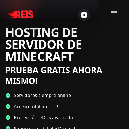
HOSTING DE
SERVIDOR DE
Minecraft
MINECRAFT
Otros juegos
PRUEBA GRATIS AHORA 
VPS Gamer
MISMO!
Servidores siempre online
Acceso total por FTP
Login
Protección DDoS avanzada
Crear servidor
Soporte por ticket y Discord