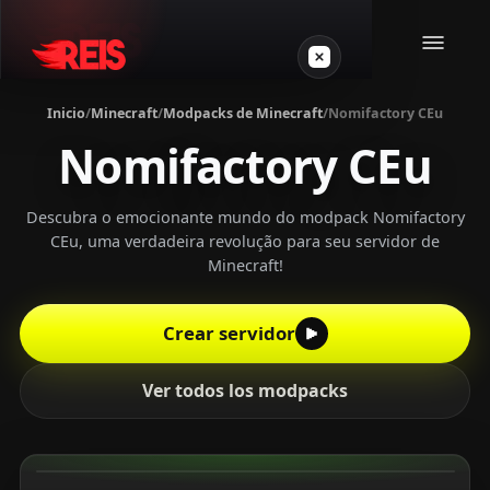
Inicio
/
Minecraft
/
Modpacks de Minecraft
/
Nomifactory CEu
Nomifactory CEu
Minecraft
Otros juegos
Descubra o emocionante mundo do modpack Nomifactory
CEu, uma verdadeira revolução para seu servidor de
Minecraft!
VPS Gamer
Crear servidor
Ver todos los modpacks
Login
Crear servidor