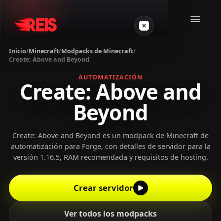
Inicio
/
Minecraft
/
Modpacks de Minecraft
/
Create: Above and Beyond
Minecraft
AUTOMATIZACIÓN
Create: Above and
Otros juegos
Beyond
VPS Gamer
Create: Above and Beyond es un modpack de Minecraft de
automatización para Forge, con detalles de servidor para la
versión 1.16.5, RAM recomendada y requisitos de hosting.
Crear servidor
Login
Ver todos los modpacks
Crear servidor