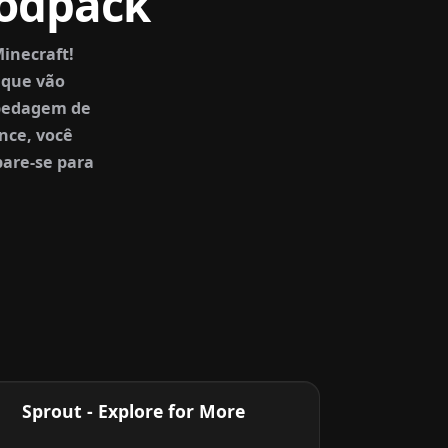
modpack
inecraft!
 que vão
spedagem de
nce, você
pare-se para
Sprout - Explore for More