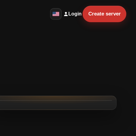
Create server
Login