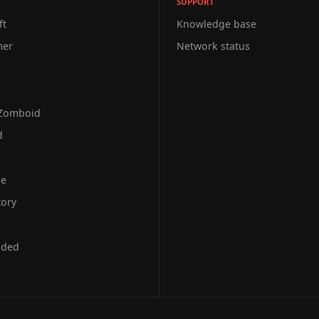
SUPPORT
ft
Knowledge base
mer
Network status
 Zomboid
d
se
tory
uded