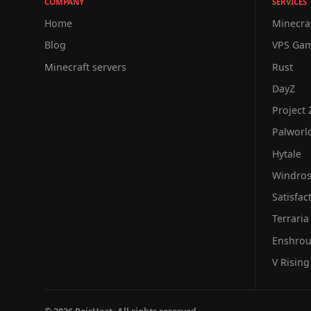
COMPANY
SERVICES
Home
Minecra
Blog
VPS Ga
Minecraft servers
Rust
DayZ
Project
Palworl
Hytale
Windro
Satisfac
Terraria
Enshro
V Rising