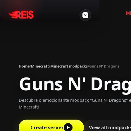
Mi
Minecraft
Other games
Home
/
Minecraft
/
Minecraft modpacks
/
Guns N' Dragons
VPS Gamer
Guns N' Dra
Descubra o emocionante modpack "Guns N' Dragons" e 
Minecraft!
Login
Create server
Create server
View all modpack