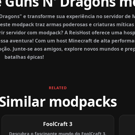
e Guns N' Dragons 
agons" e transforme sua experiência no servidor de M
 este modpack traz armas poderosas e criaturas míticas
brir servidor com modpack? A ReisHost oferece uma ho
 essa aventura! Com um host Minecraft de alta performa
oção. Junte-se aos amigos, explore novos mundos e pre
batalhas épicas!
RELATED
Similar modpacks
FoolCraft 3
Descubra o fascinante mundo do FoolCraft 3,