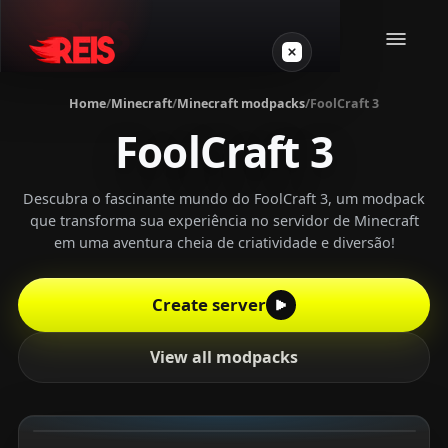
Home
/
Minecraft
/
Minecraft modpacks
/
FoolCraft 3
FoolCraft 3
Minecraft
Other games
Descubra o fascinante mundo do FoolCraft 3, um modpack
que transforma sua experiência no servidor de Minecraft
em uma aventura cheia de criatividade e diversão!
VPS Gamer
Create server
View all modpacks
Login
Create server