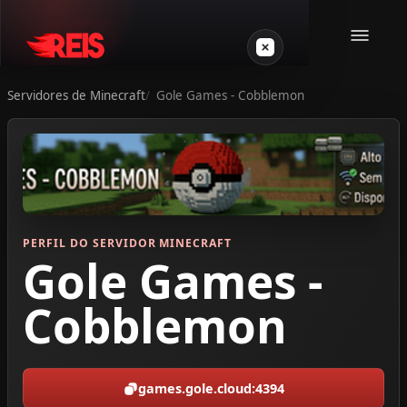
Servidores de Minecraft
Gole Games - Cobblemon
Minecraft
Outros jogos
VPS Gamer
PERFIL DO SERVIDOR MINECRAFT
Gole Games -
Cobblemon
Login
games.gole.cloud:4394
Crie seu servidor