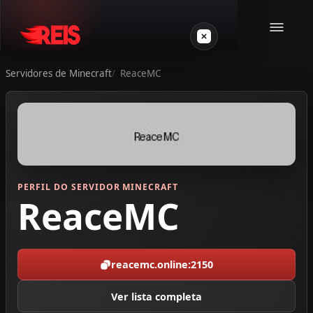
Servidores de Minecraft
ReaceMC
Minecraft
Outros jogos
VPS Gamer
PERFIL DO SERVIDOR MINECRAFT
ReaceMC
reacemc.online:2150
Login
Ver lista completa
Crie seu servidor