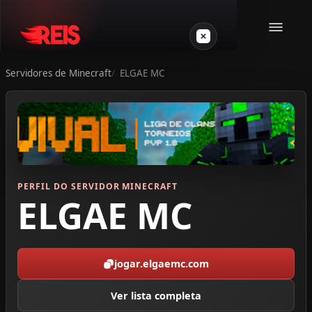
Servidores de Minecraft
ELGAE MC
Minecraft
Outros jogos
VPS Gamer
PERFIL DO SERVIDOR MINECRAFT
ELGAE MC
jogar.elgaemc.com
Login
Ver lista completa
Crie seu servidor