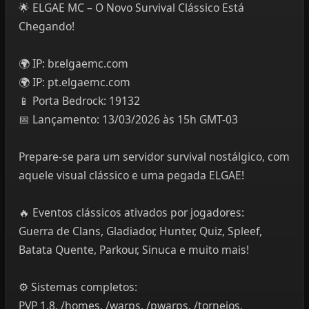
🌟 ELGAE MC – O Novo Survival Clássico Está
Chegando!
🌍 IP: br.elgaemc.com
🌍 IP: pt.elgaemc.com
📱 Porta Bedrock: 19132
📅 Lançamento: 13/03/2026 às 15h GMT-03
Prepare-se para um servidor survival nostálgico, com
aquele visual clássico e uma pegada ELGAE!
🔥 Eventos clássicos ativados por jogadores:
Guerra de Clans, Gladiador, Hunter, Quiz, Spleef,
Batata Quente, Parkour, Sinuca e muito mais!
⚙️ Sistemas completos:
PVP 1.8, /homes, /warps, /pwarps, /torneios,