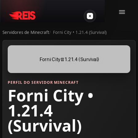
Servidores de Minecraft
Forni City • 1.21.4 (Survival)
Minecraft
Outros jogos
VPS Gamer
PERFIL DO SERVIDOR MINECRAFT
Forni City •
1.21.4
(Survival)
Login
Crie seu servidor