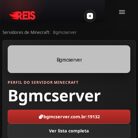
Servidores de Minecraft
Bgmcserver
Minecraft
Outros jogos
VPS Gamer
PERFIL DO SERVIDOR MINECRAFT
Bgmcserver
bgmcserver.com.br:19132
Login
Ver lista completa
Crie seu servidor