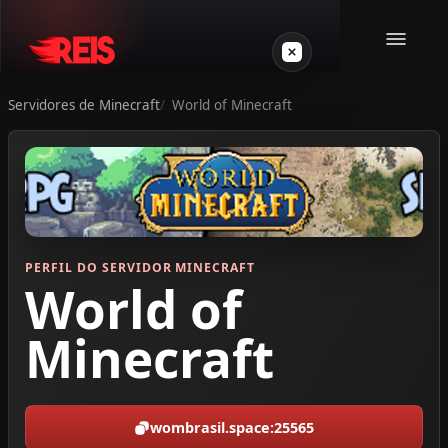
Servidores de Minecraft
World of Minecraft
Minecraft
Outros jogos
VPS Gamer
PERFIL DO SERVIDOR MINECRAFT
World of
Minecraft
Login
wombrasil.space:25565
Crie seu servidor