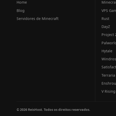
Home
Minecra
Blog
VPS Ga
Servidores de Minecraft
Rust
DayZ
Project
Palworl
Hytale
Windro
Satisfac
Terraria
Enshro
V Rising
© 2026 ReisHost. Todos os direitos reservados.