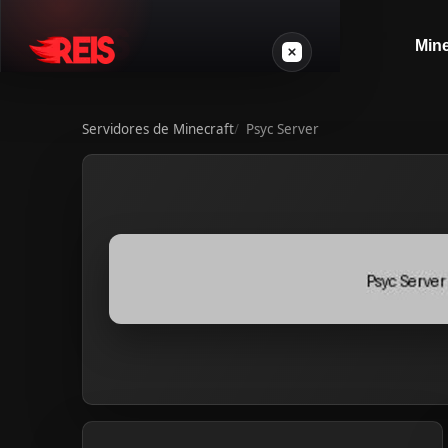
Mine
Servidores de Minecraft
Psyc Server
Minecraft
Outros jogos
VPS Gamer
Login
Crie seu servidor