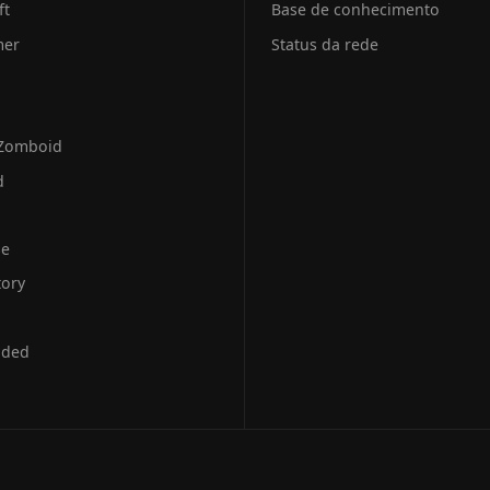
ft
Base de conhecimento
mer
Status da rede
 Zomboid
d
se
tory
uded