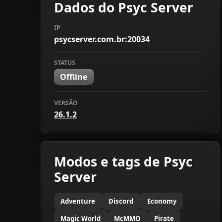
Dados do Psyc Server
IP
psycserver.com.br:20034
STATUS
Offline
VERSÃO
26.1.2
Modos e tags de Psyc
Server
Adventure
Discord
Economy
Magic World
McMMO
Pirate