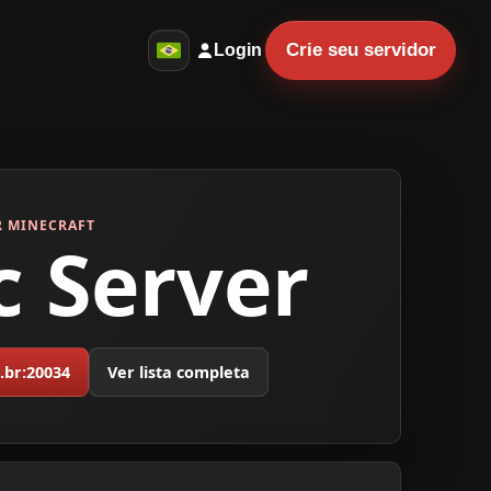
Crie seu servidor
Login
R MINECRAFT
c Server
.br:20034
Ver lista completa