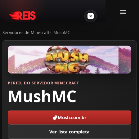
Servidores de Minecraft
MushMC
Minecraft
Outros jogos
VPS Gamer
PERFIL DO SERVIDOR MINECRAFT
MushMC
Mush.com.br
Login
Ver lista completa
Crie seu servidor