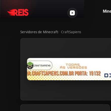
Mine
Servidores de Minecraft
CraftSapiens
Minecraft
Outros jogos
VPS Gamer
Login
Crie seu servidor