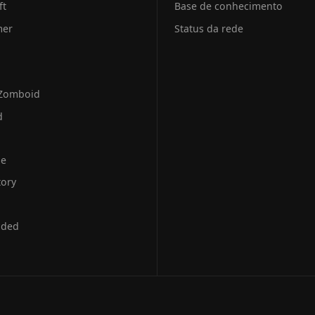
ft
Base de conhecimento
mer
Status da rede
 Zomboid
d
se
tory
uded