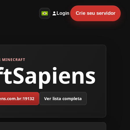
Crie seu servidor
Login
R MINECRAFT
ftSapiens
iens.com.br:19132
Ver lista completa