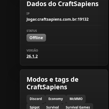
Dados do CraftSapiens
IP
Jogar.craftsapiens.com.br:19132
STATUS
Offline
VERSÃO
26.1.2
Modos e tags de
CraftSapiens
Discord
Economy
McMMO
Spigot
Survival
Survival Games