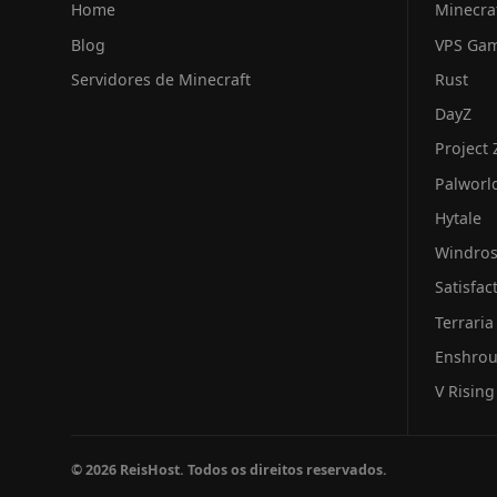
Home
Minecra
Blog
VPS Ga
Servidores de Minecraft
Rust
DayZ
Project
Palworl
Hytale
Windro
Satisfac
Terraria
Enshro
V Rising
© 2026 ReisHost. Todos os direitos reservados.