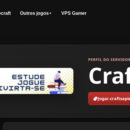
craft
Outros jogos
VPS Gamer
PERFIL DO SERVIDO
Cra
Jogar.craftsap