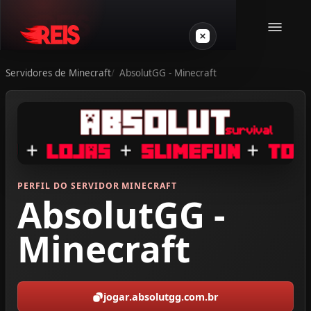
Servidores de Minecraft
AbsolutGG - Minecraft
Minecraft
Outros jogos
VPS Gamer
PERFIL DO SERVIDOR MINECRAFT
AbsolutGG -
Minecraft
Login
jogar.absolutgg.com.br
Crie seu servidor