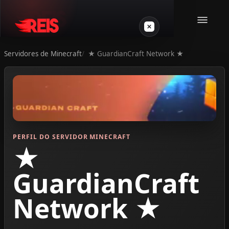
Servidores de Minecraft
★ GuardianCraft Network ★
Minecraft
Outros jogos
VPS Gamer
PERFIL DO SERVIDOR MINECRAFT
★
GuardianCraft
Network ★
Login
Crie seu servidor