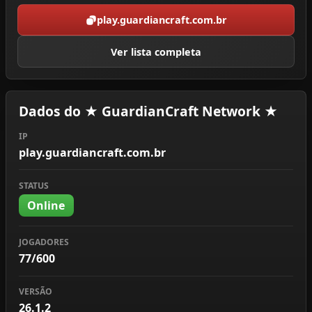
play.guardiancraft.com.br
Ver lista completa
Dados do ★ GuardianCraft Network ★
IP
play.guardiancraft.com.br
STATUS
Online
JOGADORES
77/600
VERSÃO
26.1.2