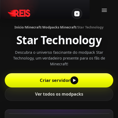
Início
/
Minecraft
/
Modpacks Minecraft
/
Star Technology
Star Technology
Minecraft
Outros jogos
Descubra o universo fascinante do modpack Star
Technology, um verdadeiro presente para os fãs de
Minecraft!
VPS Gamer
Criar servidor
Ver todos os modpacks
Login
Crie seu servidor