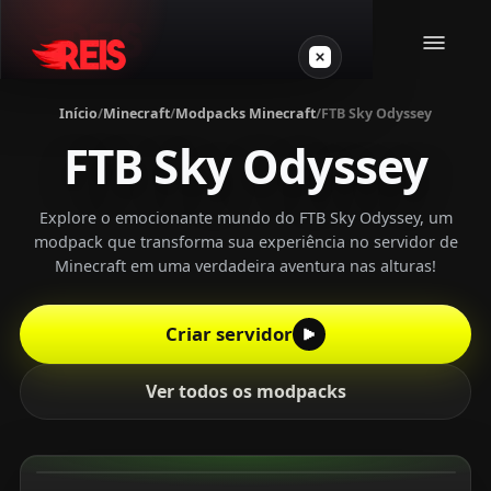
Início
/
Minecraft
/
Modpacks Minecraft
/
FTB Sky Odyssey
FTB Sky Odyssey
Minecraft
Outros jogos
Explore o emocionante mundo do FTB Sky Odyssey, um
modpack que transforma sua experiência no servidor de
Minecraft em uma verdadeira aventura nas alturas!
VPS Gamer
Criar servidor
Ver todos os modpacks
Login
Crie seu servidor