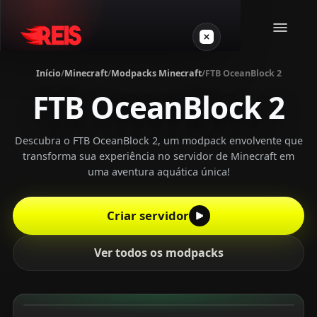
Início
/
Minecraft
/
Modpacks Minecraft
/
FTB OceanBlock 2
FTB OceanBlock 2
Minecraft
Outros jogos
Descubra o FTB OceanBlock 2, um modpack envolvente que
transforma sua experiência no servidor de Minecraft em
uma aventura aquática única!
VPS Gamer
Criar servidor
Ver todos os modpacks
Login
Crie seu servidor