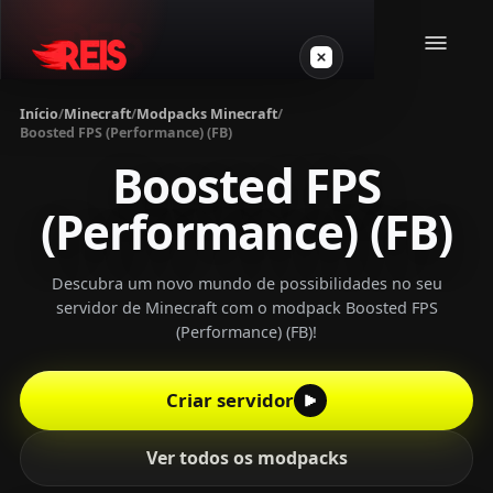
Início
/
Minecraft
/
Modpacks Minecraft
/
Boosted FPS (Performance) (FB)
Minecraft
Boosted FPS
(Performance) (FB)
Outros jogos
VPS Gamer
Descubra um novo mundo de possibilidades no seu
servidor de Minecraft com o modpack Boosted FPS
(Performance) (FB)!
Criar servidor
Login
Ver todos os modpacks
Crie seu servidor