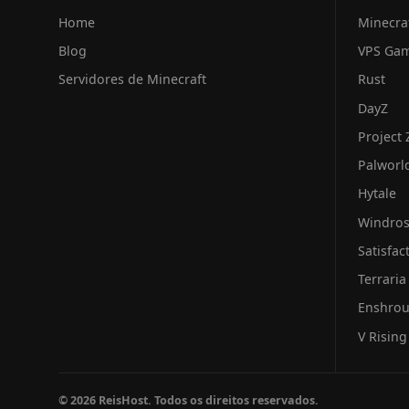
Home
Minecra
Blog
VPS Ga
Servidores de Minecraft
Rust
DayZ
Project
Palworl
Hytale
Windro
Satisfac
Terraria
Enshro
V Rising
© 2026 ReisHost. Todos os direitos reservados.