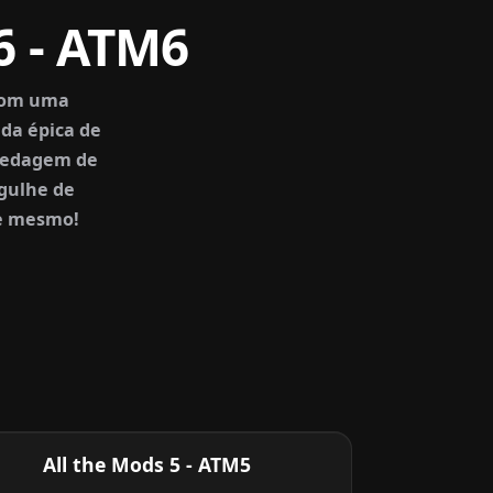
6 - ATM6
 Com uma
da épica de
spedagem de
rgulhe de
je mesmo!
All the Mods 5 - ATM5