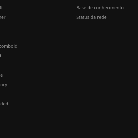
ft
Base de conhecimento
mer
Status da rede
 Zomboid
d
se
tory
uded