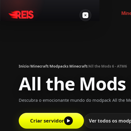
Mine
Minecraft
Outros jogos
Início
/
Minecraft
/
Modpacks Minecraft
/
All the Mods 6 - ATM6
VPS Gamer
All the Mods
Descubra o emocionante mundo do modpack All the Mods
Login
Criar servidor
Ver todos os mod
Crie seu servidor