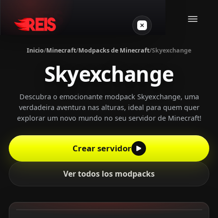
Inicio
/
Minecraft
/
Modpacks de Minecraft
/
Skyexchange
Skyexchange
Minecraft
Otros juegos
Descubra o emocionante modpack Skyexchange, uma
verdadeira aventura nas alturas, ideal para quem quer
explorar um novo mundo no seu servidor de Minecraft!
VPS Gamer
Crear servidor
Ver todos los modpacks
Login
Crear servidor