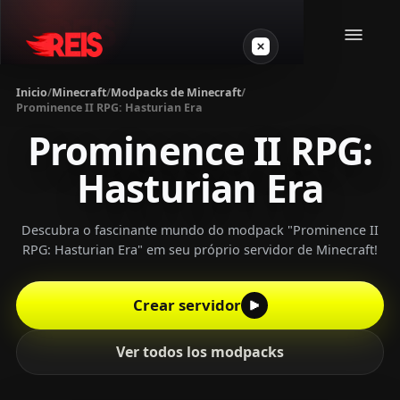
Inicio
/
Minecraft
/
Modpacks de Minecraft
/
Prominence II RPG: Hasturian Era
Minecraft
Prominence II RPG:
Hasturian Era
Otros juegos
VPS Gamer
Descubra o fascinante mundo do modpack "Prominence II
RPG: Hasturian Era" em seu próprio servidor de Minecraft!
Crear servidor
Login
Ver todos los modpacks
Crear servidor